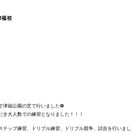
)津福校
津福公園の芝で行いました⚽️
だき大人数での練習となりました！！！
ステップ練習、ドリブル練習、ドリブル競争、試合を行いまし