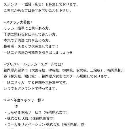
スポンサー・協賛（広告）も募集しております。
ご興味がある方は是非お問い合わせ下さい。
⭐️スタッフ大募集⭐️
サッカー指導にご興味ある方、
子供に関わるお仕事してみたい方、
本気で子供達に向き合える方、
指導者・スタッフ大募集してます！
一緒に子供達の可能性を引き出しましょう⚽️
⭐️ブリジャールサッカースクールでは⭐️
福岡県久留米市（大善寺校、津福校、御井校、安武校、三潴校）、福岡県柳川
市（柳河校、昭代校）、福岡県八女市にスクール展開しております。
一緒にサッカーする仲間を大募集中です。
いつでもグラウンドで待ってます。
✳️2027年度スポンサー様✳️
⏬
・しらやま保険サービス（福岡県八女市）
・株式会社 天隆（佐賀県佐賀市）
・ローカルリノベーション 株式会社（福岡県柳川市）