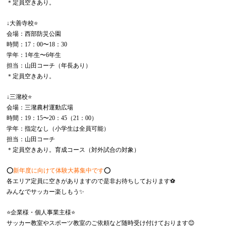
＊定員空きあり。
↓大善寺校⭐️
会場：西部防災公園
時間：17：00〜18：30
学年：1年生〜6年生
担当：山田コーチ（年長あり）
＊定員空きあり。
↓三潴校⭐️
会場：三潴農村運動広場
時間：19：15〜20：45（21：00）
学年：指定なし（小学生は全員可能）
担当：山田コーチ
＊定員空きあり。育成コース（対外試合の対象）
⭕️
新年度に向けて体験大募集中です
⭕️
各エリア定員に空きがありますので是非お待ちしております⚽️
みんなでサッカー楽しもう✨
⭐️企業様・個人事業主様⭐️
サッカー教室やスポーツ教室のご依頼など随時受け付けております😊