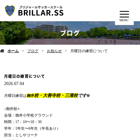
MENU
ブログ
ホーム
ブログ
お知らせ
月曜日の練習について
月曜日の練習について
2026.07.04
校・大善寺校・三潴校
です
月曜日練習は
御井
⚽️
↓御井校⭐️
会場：御井小学校グラウンド
時間：17：10〜18：30
学年：1年生〜6年生（年長あり）
担当：としやコーチ