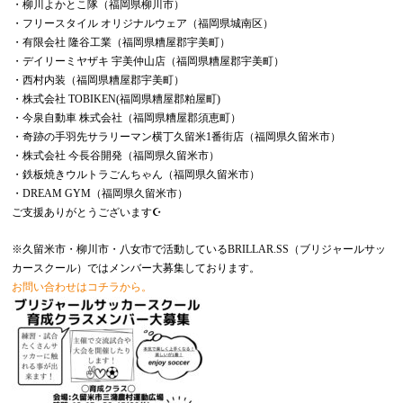
・柳川よかとこ隊（福岡県柳川市）
・フリースタイル オリジナルウェア（福岡県城南区）
・有限会社 隆谷工業（福岡県糟屋郡宇美町）
・デイリーミヤザキ 宇美仲山店（福岡県糟屋郡宇美町）
・西村内装（福岡県糟屋郡宇美町）
・株式会社 TOBIKEN(福岡県糟屋郡粕屋町)
・今泉自動車 株式会社（福岡県糟屋郡須恵町）
・奇跡の手羽先サラリーマン横丁久留米1番街店（福岡県久留米市）
・株式会社 今長谷開発（福岡県久留米市）
・鉄板焼きウルトラごんちゃん（福岡県久留米市）
・DREAM GYM（福岡県久留米市）
ご支援ありがとうございます☪️
※久留米市・柳川市・八女市で活動しているBRILLAR.SS（ブリジャールサッ
カースクール）ではメンバー大募集しております。
お問い合わせはコチラから。