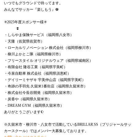
いつでもグラウンドで待ってます。
みんなでサッカー『楽しもう』⚽️
✳️2025年度スポンサー様✳️
⏬
・しらやま保険サービス（福岡県八女市）
・天隆（佐賀県佐賀市）
・ローカルリノベーション 株式会社（福岡県柳川市）
・柳川よかとこ隊（福岡県柳川市）
・フリースタイル オリジナルウェア（福岡県城南区）
・有限会社 隆谷工業（福岡県宇美町）
・今泉自動車 株式会社（福岡県須恵町）
・デイリーミヤザキ 宇美仲山店（福岡県宇美町）
・奇跡の手羽先 久留米1番街店（福岡県久留米市）
・株式会社今長谷開発（福岡県久留米市）
・炭香や（福岡県久留米市）
・DREAM GYM（福岡県久留米市）
ありがとうございます☪️
※久留米市・柳川市・八女市で活動しているBRILLAR.SS（ブリジャールサッ
カースクール）ではメンバー大募集しております。