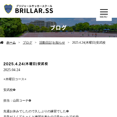
MENU
ブログ
ホーム
ブログ
活動日記
/
お知らせ
2025.4.24(木曜日)安武校
2025.4.24(木曜日)安武校
2025.04.24
⭐️木曜日コース⭐️
安武校⚽️
担当：山田コーチ⚽️
先週お休みでしたので久しぶりの練習でした⚽️
天気がよくてちゃんと練習出来たので良かったです😀