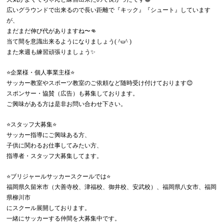
広いグラウンドで出来るので長い距離で『キック』『シュート』しています
が、
まだまだ伸び代がありますね〜👊
当て間を意識出来るようになりましょう( ^ω^ )
また来週も練習頑張りましょう✨
⭐️企業様・個人事業主様⭐️
サッカー教室やスポーツ教室のご依頼など随時受け付けております😊
スポンサー・協賛（広告）も募集しております。
ご興味がある方は是非お問い合わせ下さい。
⭐️スタッフ大募集⭐️
サッカー指導にご興味ある方、
子供に関わるお仕事してみたい方、
指導者・スタッフ大募集してます。
⭐️ブリジャールサッカースクールでは⭐️
福岡県久留米市（大善寺校、津福校、御井校、安武校）、福岡県八女市、福岡
県柳川市
にスクール展開しております。
一緒にサッカーする仲間を大募集中です。