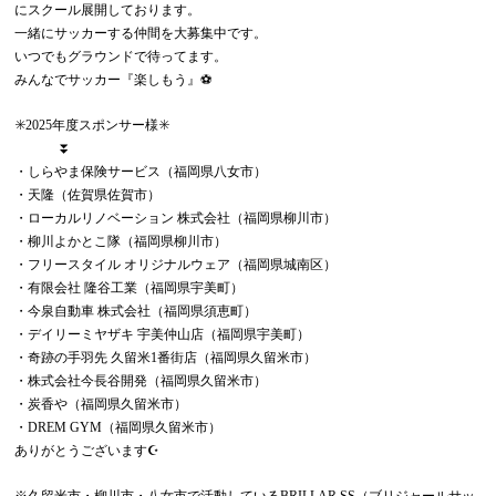
にスクール展開しております。
一緒にサッカーする仲間を大募集中です。
いつでもグラウンドで待ってます。
みんなでサッカー『楽しもう』⚽️
✳️2025年度スポンサー様✳️
⏬
・しらやま保険サービス（福岡県八女市）
・天隆（佐賀県佐賀市）
・ローカルリノベーション 株式会社（福岡県柳川市）
・柳川よかとこ隊（福岡県柳川市）
・フリースタイル オリジナルウェア（福岡県城南区）
・有限会社 隆谷工業（福岡県宇美町）
・今泉自動車 株式会社（福岡県須恵町）
・デイリーミヤザキ 宇美仲山店（福岡県宇美町）
・奇跡の手羽先 久留米1番街店（福岡県久留米市）
・株式会社今長谷開発（福岡県久留米市）
・炭香や（福岡県久留米市）
・DREM GYM（福岡県久留米市）
ありがとうございます☪️
※久留米市・柳川市・八女市で活動しているBRILLAR.SS（ブリジャールサッ