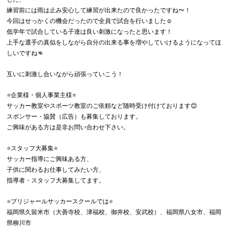
練習前には雨は止み安心して練習が出来たので良かったですね〜！
今回はせっかくの機会だったので全員で試合を行いました☺️
低学年で試合している子達は良い刺激になったと思います！
上手な選手の真似をしながら自分の出来る事を増やしていけるようになってほ
しいですね👊
互いに刺激し合いながら頑張っていこう！
⭐️企業様・個人事業主様⭐️
サッカー教室やスポーツ教室のご依頼など随時受け付けております😊
スポンサー・協賛（広告）も募集しております。
ご興味がある方は是非お問い合わせ下さい。
⭐️スタッフ大募集⭐️
サッカー指導にご興味ある方、
子供に関わるお仕事してみたい方、
指導者・スタッフ大募集してます。
⭐️ブリジャールサッカースクールでは⭐️
福岡県久留米市（大善寺校、津福校、御井校、安武校）、福岡県八女市、福岡
県柳川市