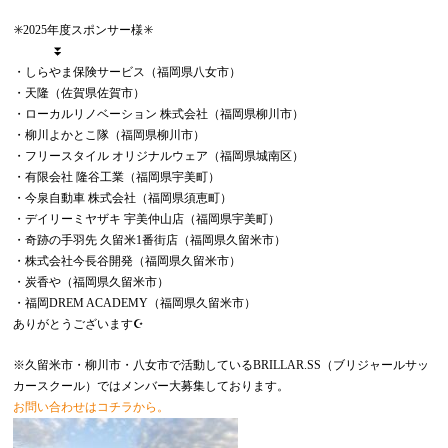
✳️2025年度スポンサー様✳️
⏬
・しらやま保険サービス（福岡県八女市）
・天隆（佐賀県佐賀市）
・ローカルリノベーション 株式会社（福岡県柳川市）
・柳川よかとこ隊（福岡県柳川市）
・フリースタイル オリジナルウェア（福岡県城南区）
・有限会社 隆谷工業（福岡県宇美町）
・今泉自動車 株式会社（福岡県須恵町）
・デイリーミヤザキ 宇美仲山店（福岡県宇美町）
・奇跡の手羽先 久留米1番街店（福岡県久留米市）
・株式会社今長谷開発（福岡県久留米市）
・炭香や（福岡県久留米市）
・福岡DREM ACADEMY（福岡県久留米市）
ありがとうございます☪️
※久留米市・柳川市・八女市で活動しているBRILLAR.SS（ブリジャールサッ
カースクール）ではメンバー大募集しております。
お問い合わせはコチラから。