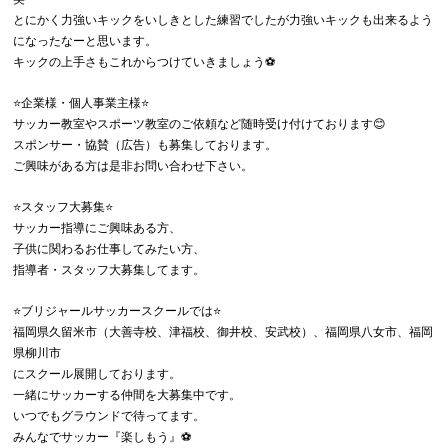
とにかく力強いキックをいしきとした練習でしたが力強いキックも出来るよう
になったなーと思います。
キックの上手さもこれからつけていきましょう⚽️
⭐️企業様・個人事業主様⭐️
サッカー教室やスポーツ教室のご依頼など随時受け付けております😊
スポンサー・協賛（広告）も募集しております。
ご興味がある方は是非お問い合わせ下さい。
⭐️スタッフ大募集⭐️
サッカー指導にご興味ある方、
子供に関わるお仕事してみたい方、
指導者・スタッフ大募集してます。
⭐️ブリジャールサッカースクールでは⭐️
福岡県久留米市（大善寺校、津福校、御井校、安武校）、福岡県八女市、福岡
県柳川市
にスクール展開しております。
一緒にサッカーする仲間を大募集中です。
いつでもグラウンドで待ってます。
みんなでサッカー『楽しもう』⚽️