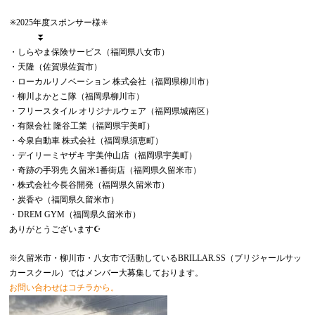
✳️2025年度スポンサー様✳️
⏬
・しらやま保険サービス（福岡県八女市）
・天隆（佐賀県佐賀市）
・ローカルリノベーション 株式会社（福岡県柳川市）
・柳川よかとこ隊（福岡県柳川市）
・フリースタイル オリジナルウェア（福岡県城南区）
・有限会社 隆谷工業（福岡県宇美町）
・今泉自動車 株式会社（福岡県須恵町）
・デイリーミヤザキ 宇美仲山店（福岡県宇美町）
・奇跡の手羽先 久留米1番街店（福岡県久留米市）
・株式会社今長谷開発（福岡県久留米市）
・炭香や（福岡県久留米市）
・DREM GYM（福岡県久留米市）
ありがとうございます☪️
※久留米市・柳川市・八女市で活動しているBRILLAR.SS（ブリジャールサッ
カースクール）ではメンバー大募集しております。
お問い合わせはコチラから。