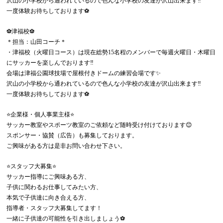
沢山の小学校から通われているので色んな小学校の友達が沢山出来ます‼️
一度体験お待ちしております⚽️
⚽️津福校⚽️
＊担当：山田コーチ＊
・津福校（火曜日コース）は現在総勢15名程のメンバーで毎週火曜日・木曜日
にサッカーを楽しんでおります‼️
会場は津福公園球技場で屋根付きドームの練習会場です✨
沢山の小学校から通われているので色んな小学校の友達が沢山出来ます‼️
一度体験お待ちしております⚽️
⭐️企業様・個人事業主様⭐️
サッカー教室やスポーツ教室のご依頼など随時受け付けております😊
スポンサー・協賛（広告）も募集しております。
ご興味がある方は是非お問い合わせ下さい。
⭐️スタッフ大募集⭐️
サッカー指導にご興味ある方、
子供に関わるお仕事してみたい方、
本気で子供達に向き合える方、
指導者・スタッフ大募集してます！
一緒に子供達の可能性を引き出しましょう⚽️