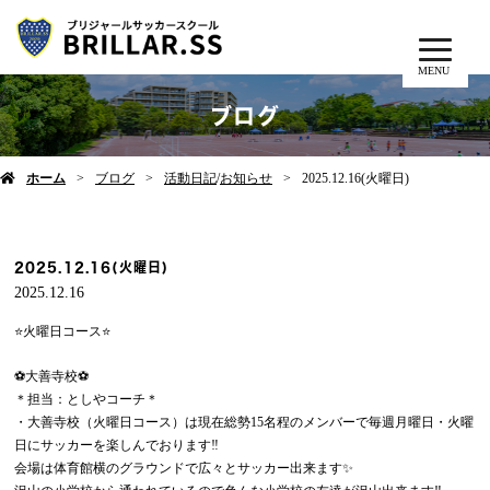
MENU
ブログ
ホーム
ブログ
活動日記
/
お知らせ
2025.12.16(火曜日)
2025.12.16(火曜日)
2025.12.16
⭐️火曜日コース⭐️
⚽️大善寺校⚽️
＊担当：としやコーチ＊
・大善寺校（火曜日コース）は現在総勢15名程のメンバーで毎週月曜日・火曜
日にサッカーを楽しんでおります‼️
会場は体育館横のグラウンドで広々とサッカー出来ます✨