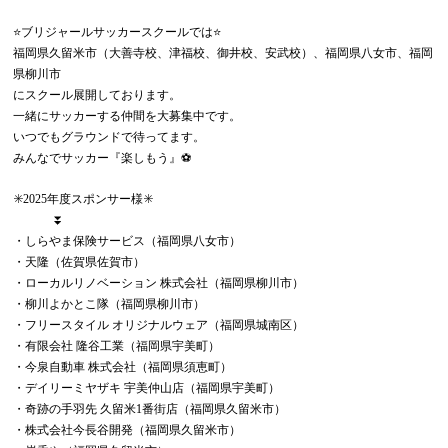
⭐️ブリジャールサッカースクールでは⭐️
福岡県久留米市（大善寺校、津福校、御井校、安武校）、福岡県八女市、福岡
県柳川市
にスクール展開しております。
一緒にサッカーする仲間を大募集中です。
いつでもグラウンドで待ってます。
みんなでサッカー『楽しもう』⚽️
✳️2025年度スポンサー様✳️
⏬
・しらやま保険サービス（福岡県八女市）
・天隆（佐賀県佐賀市）
・ローカルリノベーション 株式会社（福岡県柳川市）
・柳川よかとこ隊（福岡県柳川市）
・フリースタイル オリジナルウェア（福岡県城南区）
・有限会社 隆谷工業（福岡県宇美町）
・今泉自動車 株式会社（福岡県須恵町）
・デイリーミヤザキ 宇美仲山店（福岡県宇美町）
・奇跡の手羽先 久留米1番街店（福岡県久留米市）
・株式会社今長谷開発（福岡県久留米市）