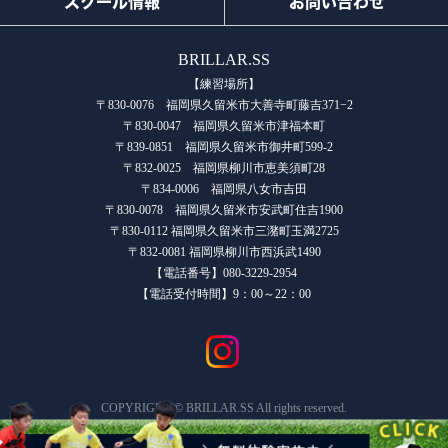
スクール情報
お問い合わせ
BRILLAR.SS
【練習場所】
〒830-0076 福岡県久留米市大善寺町藤吉371−2
〒830-0047 福岡県久留米市津福本町
〒839-0851 福岡県久留米市御井町599-2
〒832-0025 福岡県柳川市恵美須町28
〒834-0006 福岡県八女市吉田
〒830-0078 福岡県久留米市安武町住吉1900
〒830-0112 福岡県久留米市三潴町玉満2725
〒832-0081 福岡県柳川市西浜武1490
【電話番号】080-3229-2954
【電話受付時間】9：00～22：00
COPYRIGHT © BRILLAR.SS All rights reserved.