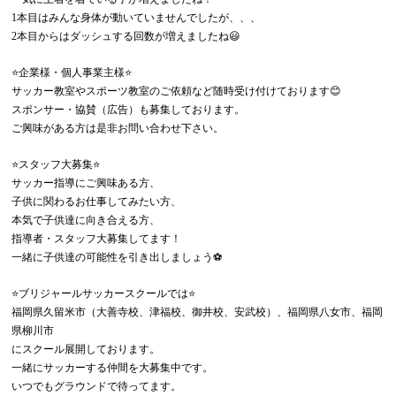
1本目はみんな身体が動いていませんでしたが、、、
2本目からはダッシュする回数が増えましたね😃
⭐️企業様・個人事業主様⭐️
サッカー教室やスポーツ教室のご依頼など随時受け付けております😊
スポンサー・協賛（広告）も募集しております。
ご興味がある方は是非お問い合わせ下さい。
⭐️スタッフ大募集⭐️
サッカー指導にご興味ある方、
子供に関わるお仕事してみたい方、
本気で子供達に向き合える方、
指導者・スタッフ大募集してます！
一緒に子供達の可能性を引き出しましょう⚽️
⭐️ブリジャールサッカースクールでは⭐️
福岡県久留米市（大善寺校、津福校、御井校、安武校）、福岡県八女市、福岡
県柳川市
にスクール展開しております。
一緒にサッカーする仲間を大募集中です。
いつでもグラウンドで待ってます。