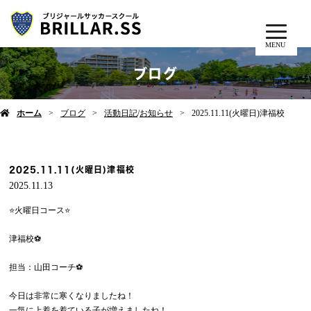
MENU
ブログ
ホーム
ブログ
活動日記
/
お知らせ
2025.11.11(火曜日)津福校
2025.11.11(火曜日)津福校
2025.11.13
⭐️火曜日コース⭐️
津福校⚽️
担当：山田コーチ⚽️
今日は非常に寒くなりましたね！
一気に上着を着ている子が増えましたね！