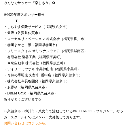
みんなでサッカー『楽しもう』⚽️
✳️2025年度スポンサー様✳️
⏬
・しらやま保険サービス（福岡県八女市）
・天隆（佐賀県佐賀市）
・ローカルリノベーション 株式会社（福岡県柳川市）
・柳川よかとこ隊（福岡県柳川市）
・フリースタイル オリジナルウェア（福岡県城南区）
・有限会社 隆谷工業（福岡県宇美町）
・今泉自動車 株式会社（福岡県須恵町）
・デイリーミヤザキ 宇美仲山店（福岡県宇美町）
・奇跡の手羽先 久留米1番街店（福岡県久留米市）
・株式会社今長谷開発（福岡県久留米市）
・炭香や（福岡県久留米市）
・DREM GYM（福岡県久留米市）
ありがとうございます☪️
※久留米市・柳川市・八女市で活動しているBRILLAR.SS（ブリジャールサッ
カースクール）ではメンバー大募集しております。
お問い合わせはコチラから。