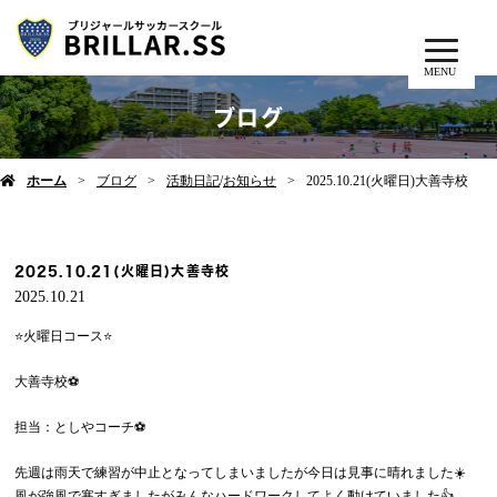
MENU
ブログ
ホーム
ブログ
活動日記
/
お知らせ
2025.10.21(火曜日)大善寺校
2025.10.21(火曜日)大善寺校
2025.10.21
⭐️火曜日コース⭐️
大善寺校⚽️
担当：としやコーチ⚽️
先週は雨天で練習が中止となってしまいましたが今日は見事に晴れました☀️
風が強風で寒すぎましたがみんなハードワークしてよく動けていました👍