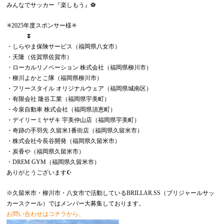
みんなでサッカー『楽しもう』⚽️
✳️2025年度スポンサー様✳️
⏬
・しらやま保険サービス（福岡県八女市）
・天隆（佐賀県佐賀市）
・ローカルリノベーション 株式会社（福岡県柳川市）
・柳川よかとこ隊（福岡県柳川市）
・フリースタイル オリジナルウェア（福岡県城南区）
・有限会社 隆谷工業（福岡県宇美町）
・今泉自動車 株式会社（福岡県須恵町）
・デイリーミヤザキ 宇美仲山店（福岡県宇美町）
・奇跡の手羽先 久留米1番街店（福岡県久留米市）
・株式会社今長谷開発（福岡県久留米市）
・炭香や（福岡県久留米市）
・DREM GYM（福岡県久留米市）
ありがとうございます☪️
※久留米市・柳川市・八女市で活動しているBRILLAR.SS（ブリジャールサッ
カースクール）ではメンバー大募集しております。
お問い合わせはコチラから。