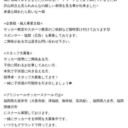
沢山得点も見られみんなの嬉しい表情を見る事が出来ました✨
来週も晴れたら良いな〜😄
⭐️企業様・個人事業主様⭐️
サッカー教室やスポーツ教室のご依頼など随時受け付けております😊
スポンサー・協賛（広告）も募集しております。
ご興味がある方は是非お問い合わせ下さい。
⭐️スタッフ大募集⭐️
サッカー指導にご興味ある方、
子供に関わるお仕事してみたい方、
本気で子供達に向き合える方、
指導者・スタッフ大募集してます！
一緒に子供達の可能性を引き出しましょう⚽️
⭐️ブリジャールサッカースクールでは⭐️
福岡県久留米市（大善寺校、津福校、御井校、安武校）、福岡県八女市、福岡
県柳川市
にスクール展開しております。
一緒にサッカーする仲間を大募集中です。
いつでもグラウンドで待ってます。