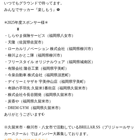
いつでもグラウンドで待ってます。
みんなでサッカー『楽しもう』⚽️
✳️2025年度スポンサー様✳️
⏬
・しらやま保険サービス（福岡県八女市）
・天隆（佐賀県佐賀市）
・ローカルリノベーション 株式会社（福岡県柳川市）
・柳川よかとこ隊（福岡県柳川市）
・フリースタイル オリジナルウェア（福岡県城南区）
・有限会社 隆谷工業（福岡県宇美町）
・今泉自動車 株式会社（福岡県須恵町）
・デイリーミヤザキ 宇美仲山店（福岡県宇美町）
・奇跡の手羽先 久留米1番街店（福岡県久留米市）
・株式会社今長谷開発（福岡県久留米市）
・炭香や（福岡県久留米市）
・DREM GYM（福岡県久留米市）
ありがとうございます☪️
※久留米市・柳川市・八女市で活動しているBRILLAR.SS（ブリジャールサッ
カースクール）ではメンバー大募集しております。