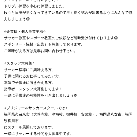
ドリブル練習を中心に練習しました。
段々と日没が早くなってきているので早く長く試合が出来るようにみんなで協
力しましょう😄
⭐️企業様・個人事業主様⭐️
サッカー教室やスポーツ教室のご依頼など随時受け付けております😊
スポンサー・協賛（広告）も募集しております。
ご興味がある方は是非お問い合わせ下さい。
⭐️スタッフ大募集⭐️
サッカー指導にご興味ある方、
子供に関わるお仕事してみたい方、
本気で子供達に向き合える方、
指導者・スタッフ大募集してます！
一緒に子供達の可能性を引き出しましょう⚽️
⭐️ブリジャールサッカースクールでは⭐️
福岡県久留米市（大善寺校、津福校、御井校、安武校）、福岡県八女市、福岡
県柳川市
にスクール展開しております。
一緒にサッカーする仲間を大募集中です。