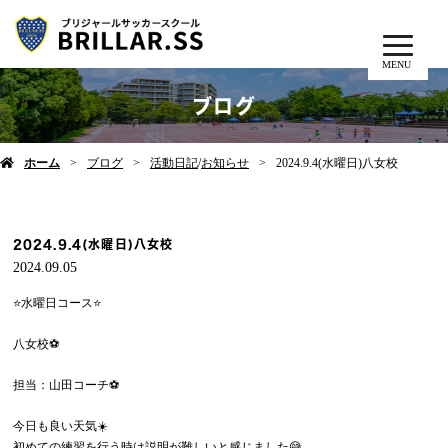
MENU
ブログ
ホーム
ブログ
活動日記
/
お知らせ
2024.9.4(水曜日)八女校
2024.9.4(水曜日)八女校
2024.09.05
⭐️水曜日コース⭐️
八女校⚽️
担当：山田コーチ⚽️
今日も良い天気☀️
初めての練習を行う時は説明が難しいと感じました😅