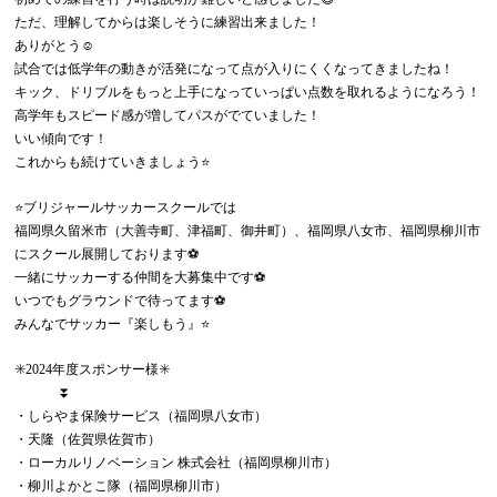
ただ、理解してからは楽しそうに練習出来ました！
ありがとう☺️
試合では低学年の動きが活発になって点が入りにくくなってきましたね！
キック、ドリブルをもっと上手になっていっぱい点数を取れるようになろう！
高学年もスピード感が増してパスがでていました！
いい傾向です！
これからも続けていきましょう⭐️
⭐️ブリジャールサッカースクールでは
福岡県久留米市（大善寺町、津福町、御井町）、福岡県八女市、福岡県柳川市
にスクール展開しております⚽️
一緒にサッカーする仲間を大募集中です⚽️
いつでもグラウンドで待ってます⚽️
みんなでサッカー『楽しもう』⭐️
✳️2024年度スポンサー様✳️
⏬
・しらやま保険サービス（福岡県八女市）
・天隆（佐賀県佐賀市）
・ローカルリノベーション 株式会社（福岡県柳川市）
・柳川よかとこ隊（福岡県柳川市）