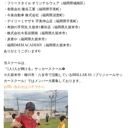
・フリースタイル オリジナルウェア（福岡県城南区）
・有限会社 隆谷工業（福岡県宇美町）
・今泉自動車 株式会社（福岡県須恵町）
・デイリーミヤザキ 宇美仲山店（福岡県宇美町）
・奇跡の手羽先 久留米1番街店（福岡県久留米市）
・株式会社今長谷開発（福岡県久留米市）
・炭香や（福岡県久留米市）
・福岡DREM ACADEMY（福岡県久留米市）
ありがとうございます☪️
当スクールは、
『1人1人が輝ける』サッカースクール⚽️
※久留米市・柳川市・八女市で活動しているBRILLAR.SS（ブリジャールサッ
カースクール）ではメンバー大募集しております。
お問い合わせはコチラから