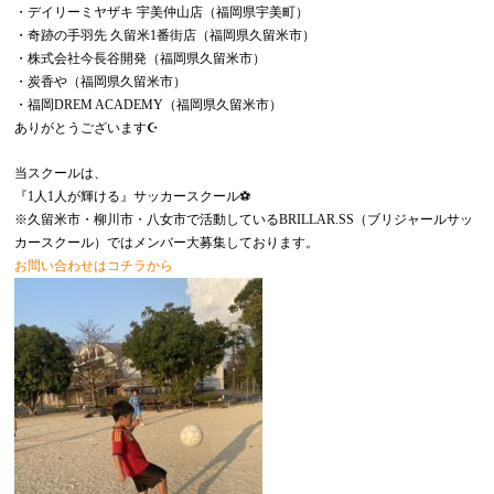
・デイリーミヤザキ 宇美仲山店（福岡県宇美町）
・奇跡の手羽先 久留米1番街店（福岡県久留米市）
・株式会社今長谷開発（福岡県久留米市）
・炭香や（福岡県久留米市）
・福岡DREM ACADEMY（福岡県久留米市）
ありがとうございます☪️
当スクールは、
『1人1人が輝ける』サッカースクール⚽️
※久留米市・柳川市・八女市で活動しているBRILLAR.SS（ブリジャールサッ
カースクール）ではメンバー大募集しております。
お問い合わせはコチラから