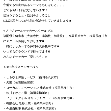
守備でも強度のあるシーンもちらほらと。。。
とても良い予兆だなと思います！
怪我をすること・怪我をさせること
には注意をしながら熱い試合をしていきましょう🔥
⭐️ブリジャールサッカースクールでは
福岡県久留米市（大善寺校、津福校、御井校）、福岡県八女市、福岡県柳川市
にスクール展開しております⚽️
一緒にサッカーする仲間を大募集中です⚽️
いつでもグラウンドで待ってます⚽️
みんなでサッカー『楽しもう』⭐️
✳️2024年度スポンサー様✳️
⏬
・しらやま保険サービス（福岡県八女市）
・天隆（佐賀県佐賀市）
・ローカルリノベーション 株式会社（福岡県柳川市）
・柳川よかとこ隊（福岡県柳川市）
・フリースタイル オリジナルウェア（福岡県城南区）
・有限会社 隆谷工業（福岡県宇美町）
・今泉自動車 株式会社（福岡県須恵町）