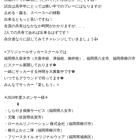
試合は高学年にとっては狭い中でのプレーにはなりますが
止める・蹴る、スペースへの移動
出来るともっと良いですね！
全員の共有はなかなか時間がかかりますが、、、
2人での共有であれば出来るはずです！
自分達なりに話してみてチャレンジしていきましょう👍
⭐️ブリジャールサッカースクールでは
福岡県久留米市（大善寺校、津福校、御井校）、福岡県八女市、福岡県柳川市
にスクール展開しております⚽️
一緒にサッカーする仲間を大募集中です⚽️
いつでもグラウンドで待ってます⚽️
みんなでサッカー『楽しもう』⭐️
✳️2024年度スポンサー様✳️
⏬
・しらやま保険サービス（福岡県八女市）
・天隆（佐賀県佐賀市）
・ローカルリノベーション 株式会社（福岡県柳川市）
・柳川よかとこ隊（福岡県柳川市）
・フリースタイル オリジナルウェア（福岡県城南区）