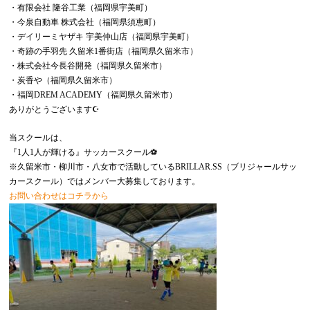
・有限会社 隆谷工業（福岡県宇美町）
・今泉自動車 株式会社（福岡県須恵町）
・デイリーミヤザキ 宇美仲山店（福岡県宇美町）
・奇跡の手羽先 久留米1番街店（福岡県久留米市）
・株式会社今長谷開発（福岡県久留米市）
・炭香や（福岡県久留米市）
・福岡DREM ACADEMY（福岡県久留米市）
ありがとうございます☪️
当スクールは、
『1人1人が輝ける』サッカースクール⚽️
※久留米市・柳川市・八女市で活動しているBRILLAR.SS（ブリジャールサッ
カースクール）ではメンバー大募集しております。
お問い合わせはコチラから