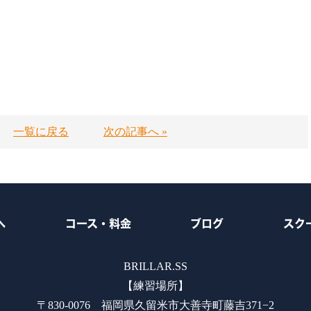
一覧に戻る
次の記事へ »
へ
コース・料金
ブログ
スク
BRILLAR.SS
【練習場所】
〒830-0076 福岡県久留米市大善寺町藤吉371−2