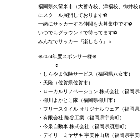
福岡県久留米市（大善寺校、津福校、御井校
にスクール展開しております⚽️
一緒にサッカーする仲間を大募集中です⚽️
いつでもグラウンドで待ってます⚽️
みんなでサッカー『楽しもう』⭐️
✳️2024年度スポンサー様✳️
⏬
・しらやま保険サービス（福岡県八女市）
・天隆（佐賀県佐賀市）
・ローカルリノベーション 株式会社（福岡県
・柳川よかとこ隊（福岡県柳川市）
・フリースタイル オリジナルウェア（福岡県
・有限会社 隆谷工業（福岡県宇美町）
・今泉自動車 株式会社（福岡県須恵町）
・デイリーミヤザキ 宇美仲山店（福岡県宇美