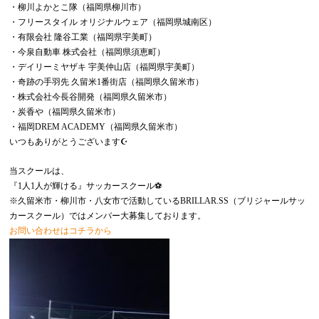
・柳川よかとこ隊（福岡県柳川市）
・フリースタイル オリジナルウェア（福岡県城南区）
・有限会社 隆谷工業（福岡県宇美町）
・今泉自動車 株式会社（福岡県須恵町）
・デイリーミヤザキ 宇美仲山店（福岡県宇美町）
・奇跡の手羽先 久留米1番街店（福岡県久留米市）
・株式会社今長谷開発（福岡県久留米市）
・炭香や（福岡県久留米市）
・福岡DREM ACADEMY（福岡県久留米市）
いつもありがとうございます☪️
当スクールは、
『1人1人が輝ける』サッカースクール⚽️
※久留米市・柳川市・八女市で活動しているBRILLAR.SS（ブリジャールサッ
カースクール）ではメンバー大募集しております。
お問い合わせはコチラから