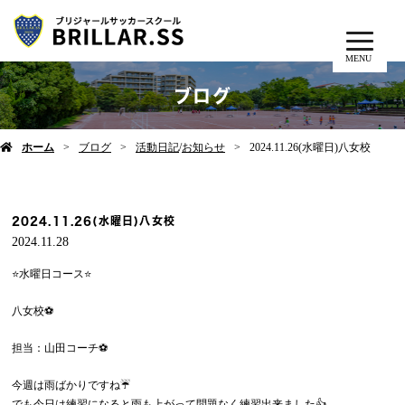
MENU
ブログ
ホーム
ブログ
活動日記
/
お知らせ
2024.11.26(水曜日)八女校
2024.11.26(水曜日)八女校
2024.11.28
⭐️水曜日コース⭐️
八女校⚽️
担当：山田コーチ⚽️
今週は雨ばかりですね☔️
でも今日は練習になると雨も上がって問題なく練習出来ました👍