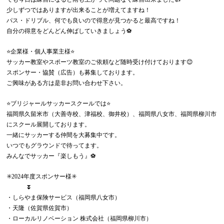
少しずつではありますが出来ることが増えてますね！
パス・ドリブル、何でも良いので得意が見つかると最高ですね！
自分の得意をどんどん伸ばしていきましょう⚽️
⭐️企業様・個人事業主様⭐️
サッカー教室やスポーツ教室のご依頼など随時受け付けております😊
スポンサー・協賛（広告）も募集しております。
ご興味がある方は是非お問い合わせ下さい。
⭐️ブリジャールサッカースクールでは⭐️
福岡県久留米市（大善寺校、津福校、御井校）、福岡県八女市、福岡県柳川市
にスクール展開しております。
一緒にサッカーする仲間を大募集中です。
いつでもグラウンドで待ってます。
みんなでサッカー『楽しもう』⚽️
✳️2024年度スポンサー様✳️
⏬
・しらやま保険サービス（福岡県八女市）
・天隆（佐賀県佐賀市）
・ローカルリノベーション 株式会社（福岡県柳川市）