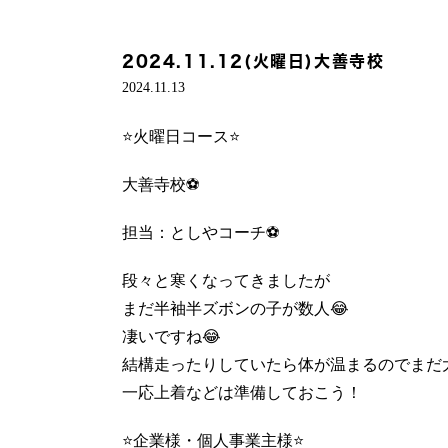
2024.11.12(火曜日)大善寺校
2024.11.13
⭐️火曜日コース⭐️
大善寺校⚽️
担当：としやコーチ⚽️
段々と寒くなってきましたが
まだ半袖半ズボンの子が数人😂
凄いですね😂
結構走ったりしていたら体が温まるのでまだ
一応上着などは準備しておこう！
⭐️企業様・個人事業主様⭐️