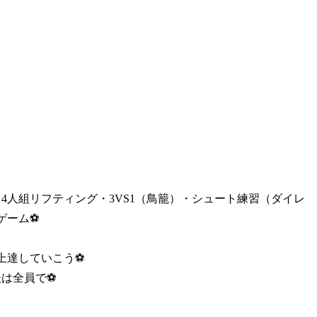
4人組リフティング・3VS1（鳥籠）・シュート練習（ダイレ
ーム⚽️
達していこう⚽️
は全員で⚽️