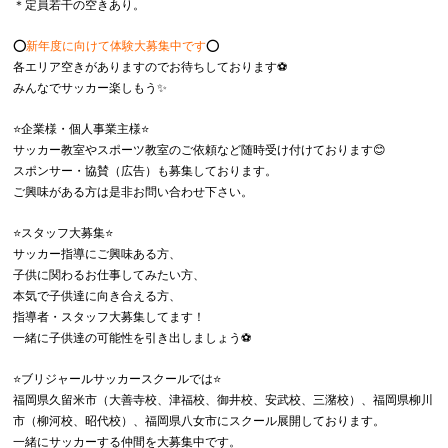
＊定員若干の空きあり。
⭕️
新年度に向けて体験大募集中です
⭕️
各エリア空きがありますのでお待ちしております⚽️
みんなでサッカー楽しもう✨
⭐️企業様・個人事業主様⭐️
サッカー教室やスポーツ教室のご依頼など随時受け付けております😊
スポンサー・協賛（広告）も募集しております。
ご興味がある方は是非お問い合わせ下さい。
⭐️スタッフ大募集⭐️
サッカー指導にご興味ある方、
子供に関わるお仕事してみたい方、
本気で子供達に向き合える方、
指導者・スタッフ大募集してます！
一緒に子供達の可能性を引き出しましょう⚽️
⭐️ブリジャールサッカースクールでは⭐️
福岡県久留米市（大善寺校、津福校、御井校、安武校、三潴校）、福岡県柳川
市（柳河校、昭代校）、福岡県八女市にスクール展開しております。
一緒にサッカーする仲間を大募集中です。