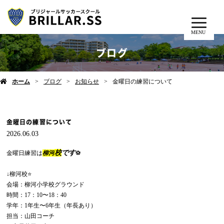
MENU
ブログ
ホーム
ブログ
お知らせ
金曜日の練習について
金曜日の練習について
2026.06.03
校
です
金曜日練習は
柳河
⚽️
↓柳河校⭐️
会場：柳河小学校グラウンド
時間：17：10〜18：40
学年：1年生〜6年生（年長あり）
担当：山田コーチ