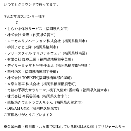
いつでもグラウンドで待ってます。
✳️2027年度スポンサー様✳️
⏬
・しらやま保険サービス（福岡県八女市）
・株式会社 天隆（佐賀県佐賀市）
・ローカルリノベーション 株式会社（福岡県柳川市）
・柳川よかとこ隊（福岡県柳川市）
・フリースタイル オリジナルウェア（福岡県城南区）
・有限会社 隆谷工業（福岡県糟屋郡宇美町）
・デイリーミヤザキ 宇美仲山店（福岡県糟屋郡宇美町）
・西村内装（福岡県糟屋郡宇美町）
・株式会社 TOBIKEN(福岡県糟屋郡粕屋町)
・今泉自動車 株式会社（福岡県糟屋郡須恵町）
・奇跡の手羽先サラリーマン横丁久留米1番街店（福岡県久留米市）
・株式会社 今長谷開発（福岡県久留米市）
・鉄板焼きウルトラごんちゃん（福岡県久留米市）
・DREAM GYM（福岡県久留米市）
ご支援ありがとうございます☪️
※久留米市・柳川市・八女市で活動しているBRILLAR.SS（ブリジャールサッ