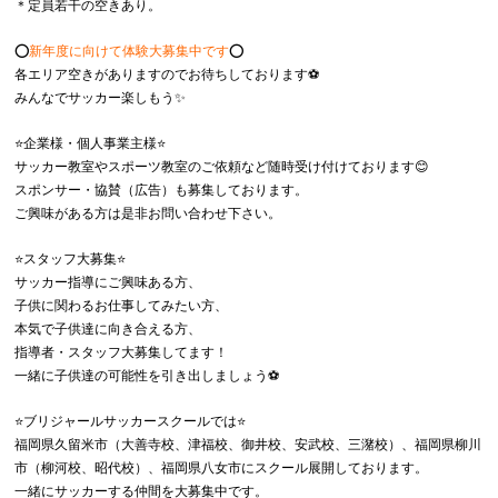
＊定員若干の空きあり。
⭕️
新年度に向けて体験大募集中です
⭕️
各エリア空きがありますのでお待ちしております⚽️
みんなでサッカー楽しもう✨
⭐️企業様・個人事業主様⭐️
サッカー教室やスポーツ教室のご依頼など随時受け付けております😊
スポンサー・協賛（広告）も募集しております。
ご興味がある方は是非お問い合わせ下さい。
⭐️スタッフ大募集⭐️
サッカー指導にご興味ある方、
子供に関わるお仕事してみたい方、
本気で子供達に向き合える方、
指導者・スタッフ大募集してます！
一緒に子供達の可能性を引き出しましょう⚽️
⭐️ブリジャールサッカースクールでは⭐️
福岡県久留米市（大善寺校、津福校、御井校、安武校、三潴校）、福岡県柳川
市（柳河校、昭代校）、福岡県八女市にスクール展開しております。
一緒にサッカーする仲間を大募集中です。