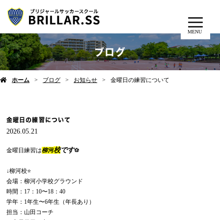
MENU
ブログ
ホーム
ブログ
お知らせ
金曜日の練習について
金曜日の練習について
2026.05.21
校
です
金曜日練習は
柳河
⚽️
↓柳河校⭐️
会場：柳河小学校グラウンド
時間：17：10〜18：40
学年：1年生〜6年生（年長あり）
担当：山田コーチ