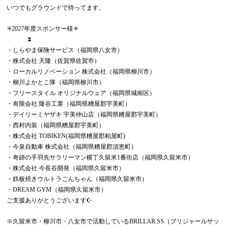
いつでもグラウンドで待ってます。
✳️2027年度スポンサー様✳️
⏬
・しらやま保険サービス（福岡県八女市）
・株式会社 天隆（佐賀県佐賀市）
・ローカルリノベーション 株式会社（福岡県柳川市）
・柳川よかとこ隊（福岡県柳川市）
・フリースタイル オリジナルウェア（福岡県城南区）
・有限会社 隆谷工業（福岡県糟屋郡宇美町）
・デイリーミヤザキ 宇美仲山店（福岡県糟屋郡宇美町）
・西村内装（福岡県糟屋郡宇美町）
・株式会社 TOBIKEN(福岡県糟屋郡粕屋町)
・今泉自動車 株式会社（福岡県糟屋郡須恵町）
・奇跡の手羽先サラリーマン横丁久留米1番街店（福岡県久留米市）
・株式会社 今長谷開発（福岡県久留米市）
・鉄板焼きウルトラごんちゃん（福岡県久留米市）
・DREAM GYM（福岡県久留米市）
ご支援ありがとうございます☪️
※久留米市・柳川市・八女市で活動しているBRILLAR.SS（ブリジャールサッ