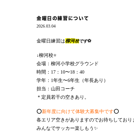
金曜日の練習について
2026.03.04
金曜日練習は
柳河
⚽️
校
です
↓柳河校⭐️
会場：柳河小学校グラウンド
時間：17：10〜18：40
学年：1年生〜6年生（年長あり）
担当：山田コーチ
＊定員若干の空きあり。
⭕️
新年度に向けて体験大募集中です
⭕️
各エリア空きがありますのでお待ちしておりま
みんなでサッカー楽しもう✨