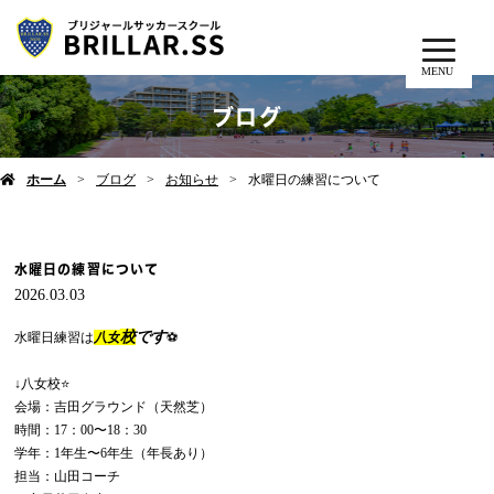
MENU
ブログ
ホーム
ブログ
お知らせ
水曜日の練習について
水曜日の練習について
2026.03.03
校
です
水曜日練習は
八女
⚽️
↓八女校⭐️
会場：吉田グラウンド（天然芝）
時間：17：00〜18：30
学年：1年生〜6年生（年長あり）
担当：山田コーチ