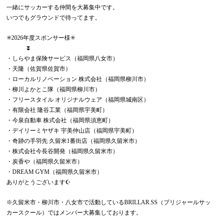
一緒にサッカーする仲間を大募集中です。
いつでもグラウンドで待ってます。
✳️2026年度スポンサー様✳️
⏬
・しらやま保険サービス（福岡県八女市）
・天隆（佐賀県佐賀市）
・ローカルリノベーション 株式会社（福岡県柳川市）
・柳川よかとこ隊（福岡県柳川市）
・フリースタイル オリジナルウェア（福岡県城南区）
・有限会社 隆谷工業（福岡県宇美町）
・今泉自動車 株式会社（福岡県須恵町）
・デイリーミヤザキ 宇美仲山店（福岡県宇美町）
・奇跡の手羽先 久留米1番街店（福岡県久留米市）
・株式会社今長谷開発（福岡県久留米市）
・炭香や（福岡県久留米市）
・DREAM GYM（福岡県久留米市）
ありがとうございます☪️
※久留米市・柳川市・八女市で活動しているBRILLAR.SS（ブリジャールサッ
カースクール）ではメンバー大募集しております。