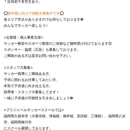
＊定員若干名空きあり。
⭕️
新年度に向けて体験大募集中です
⭕️
各エリア空きがありますのでお待ちしております⚽️
みんなでサッカー楽しもう✨
⭐️企業様・個人事業主様⭐️
サッカー教室やスポーツ教室のご依頼など随時受け付けております😊
スポンサー・協賛（広告）も募集しております。
ご興味がある方は是非お問い合わせ下さい。
⭐️スタッフ大募集⭐️
サッカー指導にご興味ある方、
子供に関わるお仕事してみたい方、
本気で子供達に向き合える方、
指導者・スタッフ大募集してます！
一緒に子供達の可能性を引き出しましょう⚽️
⭐️ブリジャールサッカースクールでは⭐️
福岡県久留米市（大善寺校、津福校、御井校、安武校、三潴校）、福岡県八女
市、福岡県柳川市
にスクール展開しております。