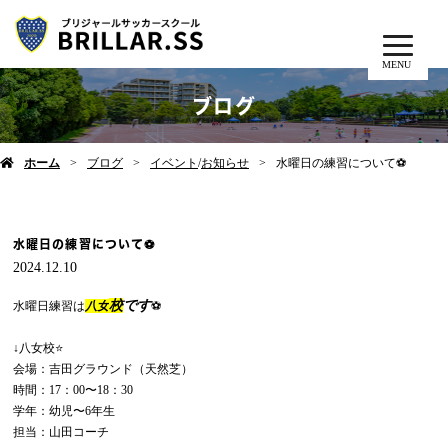
MENU
ブログ
ホーム
ブログ
イベント
/
お知らせ
水曜日の練習について⚽️
水曜日の練習について⚽️
2024.12.10
校
です
水曜日練習は
八女
⚽️
↓八女校⭐️
会場：吉田グラウンド（天然芝）
時間：17：00〜18：30
学年：幼児〜6年生
担当：山田コーチ