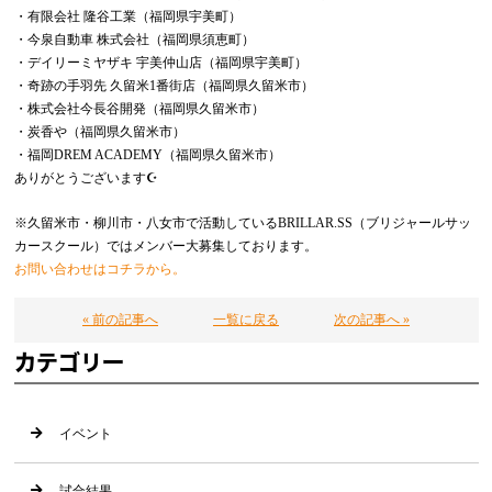
・有限会社 隆谷工業（福岡県宇美町）
・今泉自動車 株式会社（福岡県須恵町）
・デイリーミヤザキ 宇美仲山店（福岡県宇美町）
・奇跡の手羽先 久留米1番街店（福岡県久留米市）
・株式会社今長谷開発（福岡県久留米市）
・炭香や（福岡県久留米市）
・福岡DREM ACADEMY（福岡県久留米市）
ありがとうございます☪️
※久留米市・柳川市・八女市で活動しているBRILLAR.SS（ブリジャールサッ
カースクール）ではメンバー大募集しております。
お問い合わせはコチラから。
« 前の記事へ
一覧に戻る
次の記事へ »
カテゴリー
イベント
試合結果