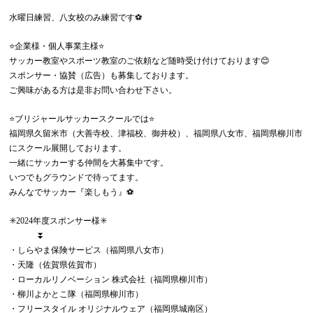
水曜日練習、八女校のみ練習です⚽️
⭐️企業様・個人事業主様⭐️
サッカー教室やスポーツ教室のご依頼など随時受け付けております😊
スポンサー・協賛（広告）も募集しております。
ご興味がある方は是非お問い合わせ下さい。
⭐️ブリジャールサッカースクールでは⭐️
福岡県久留米市（大善寺校、津福校、御井校）、福岡県八女市、福岡県柳川市
にスクール展開しております。
一緒にサッカーする仲間を大募集中です。
いつでもグラウンドで待ってます。
みんなでサッカー『楽しもう』⚽️
✳️2024年度スポンサー様✳️
⏬
・しらやま保険サービス（福岡県八女市）
・天隆（佐賀県佐賀市）
・ローカルリノベーション 株式会社（福岡県柳川市）
・柳川よかとこ隊（福岡県柳川市）
・フリースタイル オリジナルウェア（福岡県城南区）