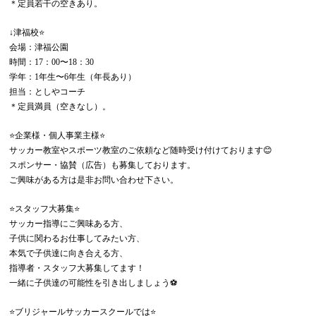
＊定員若干の空きあり。
↓津福校⭐️
会場：津福公園
時間：17：00〜18：30
学年：1年生〜6年生（年長あり）
担当：としやコーチ
＊定員満員（空きなし）。
⭐️企業様・個人事業主様⭐️
サッカー教室やスポーツ教室のご依頼など随時受け付けております😊
スポンサー・協賛（広告）も募集しております。
ご興味がある方は是非お問い合わせ下さい。
⭐️スタッフ大募集⭐️
サッカー指導にご興味ある方、
子供に関わるお仕事してみたい方、
本気で子供達に向き合える方、
指導者・スタッフ大募集してます！
一緒に子供達の可能性を引き出しましょう⚽️
⭐️ブリジャールサッカースクールでは⭐️