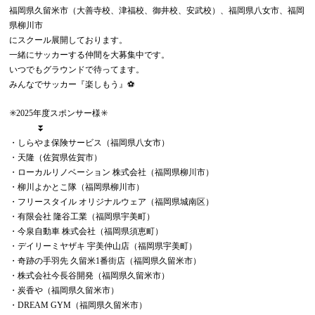
福岡県久留米市（大善寺校、津福校、御井校、安武校）、福岡県八女市、福岡
県柳川市
にスクール展開しております。
一緒にサッカーする仲間を大募集中です。
いつでもグラウンドで待ってます。
みんなでサッカー『楽しもう』⚽️
✳️2025年度スポンサー様✳️
⏬
・しらやま保険サービス（福岡県八女市）
・天隆（佐賀県佐賀市）
・ローカルリノベーション 株式会社（福岡県柳川市）
・柳川よかとこ隊（福岡県柳川市）
・フリースタイル オリジナルウェア（福岡県城南区）
・有限会社 隆谷工業（福岡県宇美町）
・今泉自動車 株式会社（福岡県須恵町）
・デイリーミヤザキ 宇美仲山店（福岡県宇美町）
・奇跡の手羽先 久留米1番街店（福岡県久留米市）
・株式会社今長谷開発（福岡県久留米市）
・炭香や（福岡県久留米市）
・DREAM GYM（福岡県久留米市）