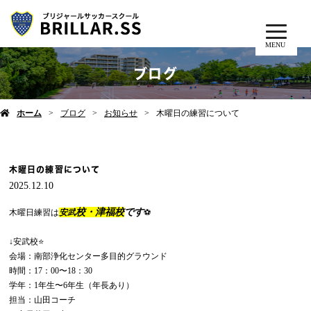
MENU
ブログ
ホーム
ブログ
お知らせ
木曜日の練習について
木曜日の練習について
2025.12.10
校・津福校
です
木曜日練習は
安武
⚽️
↓安武校⭐️
会場：南部浄化センター多目的グラウンド
時間：17：00〜18：30
学年：1年生〜6年生（年長あり）
担当：山田コーチ