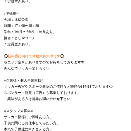
＊定員空きあり。
↓津福校⭐️
会場：津福公園
時間：17：00〜18：30
学年：1年生〜6年生（年長あり）
担当：としやコーチ
＊定員空きあり。
⭕️
新年度に向けて体験大募集中です
⭕️
各エリア空きがありますのでお待ちしております⚽️
みんなでサッカー楽しもう✨
⭐️企業様・個人事業主様⭐️
サッカー教室やスポーツ教室のご依頼など随時受け付けております😊
スポンサー・協賛（広告）も募集しております。
ご興味がある方は是非お問い合わせ下さい。
⭐️スタッフ大募集⭐️
サッカー指導にご興味ある方、
子供に関わるお仕事してみたい方、
本気で子供達に向き合える方、