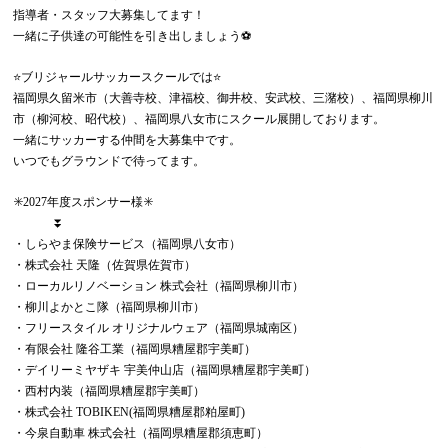
指導者・スタッフ大募集してます！
一緒に子供達の可能性を引き出しましょう⚽️
⭐️ブリジャールサッカースクールでは⭐️
福岡県久留米市（大善寺校、津福校、御井校、安武校、三潴校）、福岡県柳川
市（柳河校、昭代校）、福岡県八女市にスクール展開しております。
一緒にサッカーする仲間を大募集中です。
いつでもグラウンドで待ってます。
✳️2027年度スポンサー様✳️
⏬
・しらやま保険サービス（福岡県八女市）
・株式会社 天隆（佐賀県佐賀市）
・ローカルリノベーション 株式会社（福岡県柳川市）
・柳川よかとこ隊（福岡県柳川市）
・フリースタイル オリジナルウェア（福岡県城南区）
・有限会社 隆谷工業（福岡県糟屋郡宇美町）
・デイリーミヤザキ 宇美仲山店（福岡県糟屋郡宇美町）
・西村内装（福岡県糟屋郡宇美町）
・株式会社 TOBIKEN(福岡県糟屋郡粕屋町)
・今泉自動車 株式会社（福岡県糟屋郡須恵町）