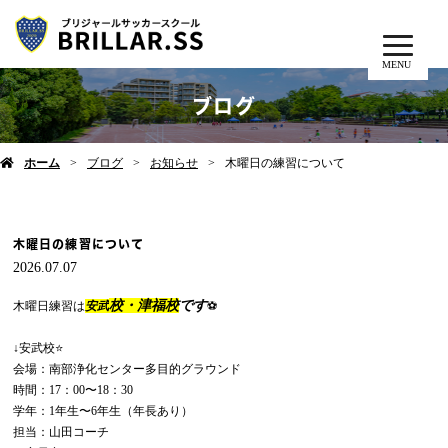
MENU
ブログ
ホーム
ブログ
お知らせ
木曜日の練習について
木曜日の練習について
2026.07.07
校・津福校
です
木曜日練習は
安武
⚽️
↓安武校⭐️
会場：南部浄化センター多目的グラウンド
時間：17：00〜18：30
学年：1年生〜6年生（年長あり）
担当：山田コーチ