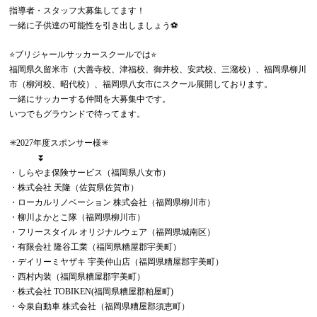
指導者・スタッフ大募集してます！
一緒に子供達の可能性を引き出しましょう⚽️
⭐️ブリジャールサッカースクールでは⭐️
福岡県久留米市（大善寺校、津福校、御井校、安武校、三潴校）、福岡県柳川
市（柳河校、昭代校）、福岡県八女市にスクール展開しております。
一緒にサッカーする仲間を大募集中です。
いつでもグラウンドで待ってます。
✳️2027年度スポンサー様✳️
⏬
・しらやま保険サービス（福岡県八女市）
・株式会社 天隆（佐賀県佐賀市）
・ローカルリノベーション 株式会社（福岡県柳川市）
・柳川よかとこ隊（福岡県柳川市）
・フリースタイル オリジナルウェア（福岡県城南区）
・有限会社 隆谷工業（福岡県糟屋郡宇美町）
・デイリーミヤザキ 宇美仲山店（福岡県糟屋郡宇美町）
・西村内装（福岡県糟屋郡宇美町）
・株式会社 TOBIKEN(福岡県糟屋郡粕屋町)
・今泉自動車 株式会社（福岡県糟屋郡須恵町）