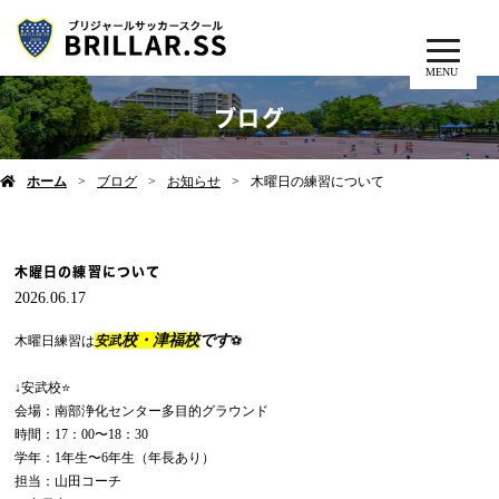
MENU
ブログ
ホーム
ブログ
お知らせ
木曜日の練習について
木曜日の練習について
2026.06.17
校・津福校
です
木曜日練習は
安武
⚽️
↓安武校⭐️
会場：南部浄化センター多目的グラウンド
時間：17：00〜18：30
学年：1年生〜6年生（年長あり）
担当：山田コーチ