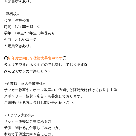
＊定員空きあり。
↓津福校⭐️
会場：津福公園
時間：17：00〜18：30
学年：1年生〜6年生（年長あり）
担当：としやコーチ
＊定員空きあり。
⭕️
新年度に向けて体験大募集中です
⭕️
各エリア空きがありますのでお待ちしております⚽️
みんなでサッカー楽しもう✨
⭐️企業様・個人事業主様⭐️
サッカー教室やスポーツ教室のご依頼など随時受け付けております😊
スポンサー・協賛（広告）も募集しております。
ご興味がある方は是非お問い合わせ下さい。
⭐️スタッフ大募集⭐️
サッカー指導にご興味ある方、
子供に関わるお仕事してみたい方、
本気で子供達に向き合える方、