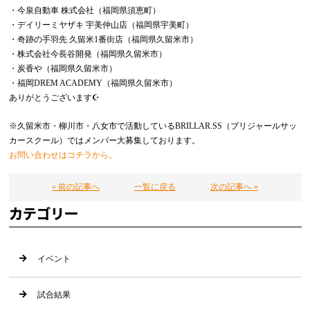
・今泉自動車 株式会社（福岡県須恵町）
・デイリーミヤザキ 宇美仲山店（福岡県宇美町）
・奇跡の手羽先 久留米1番街店（福岡県久留米市）
・株式会社今長谷開発（福岡県久留米市）
・炭香や（福岡県久留米市）
・福岡DREM ACADEMY（福岡県久留米市）
ありがとうございます☪️
※久留米市・柳川市・八女市で活動しているBRILLAR.SS（ブリジャールサッ
カースクール）ではメンバー大募集しております。
お問い合わせはコチラから。
« 前の記事へ
一覧に戻る
次の記事へ »
カテゴリー
イベント
試合結果