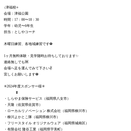
↓津福校⭐️
会場：津福公園
時間：17：00〜18：30
学年：幼児〜6年生
担当：としやコーチ
木曜日練習、各地域練習です⚽️
1ヶ月無料体験・見学随時お待ちしております✨
連絡無しでも🆗
会場へ足を運んでみて下さい✌️
宜しくお願いします⚽️
✳️2024年度スポンサー様✳️
⏬
・しらやま保険サービス（福岡県八女市）
・天隆（佐賀県佐賀市）
・ローカルリノベーション 株式会社（福岡県柳川市）
・柳川よかとこ隊（福岡県柳川市）
・フリースタイル オリジナルウェア（福岡県城南区）
・有限会社 隆谷工業（福岡県宇美町）