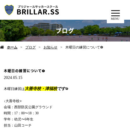
MENU
ブログ
ホーム
ブログ
お知らせ
木曜日の練習について⚽️
木曜日の練習について⚽️
2024.05.15
大善寺校・津福校
です
木曜日練習は
⚽️
↓大善寺校⭐️
会場：西部防災公園グラウンド
時間：17：00〜18：30
学年：幼児〜6年生
担当：山田コーチ