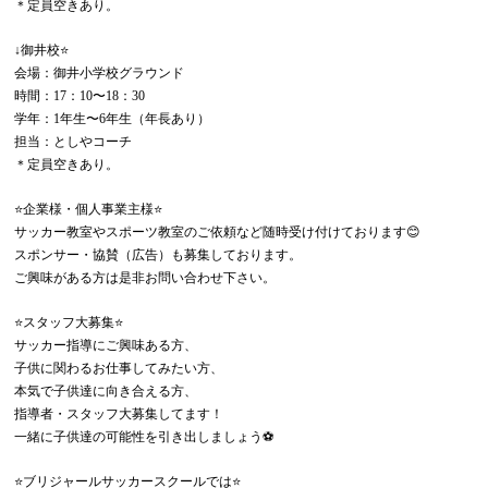
＊定員空きあり。
↓御井校⭐️
会場：御井小学校グラウンド
時間：17：10〜18：30
学年：1年生〜6年生（年長あり）
担当：としやコーチ
＊定員空きあり。
⭐️企業様・個人事業主様⭐️
サッカー教室やスポーツ教室のご依頼など随時受け付けております😊
スポンサー・協賛（広告）も募集しております。
ご興味がある方は是非お問い合わせ下さい。
⭐️スタッフ大募集⭐️
サッカー指導にご興味ある方、
子供に関わるお仕事してみたい方、
本気で子供達に向き合える方、
指導者・スタッフ大募集してます！
一緒に子供達の可能性を引き出しましょう⚽️
⭐️ブリジャールサッカースクールでは⭐️