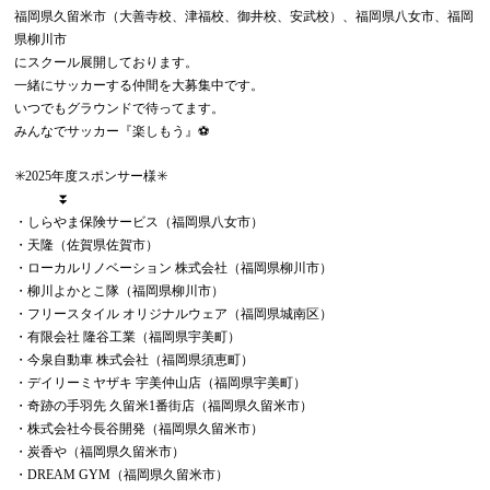
福岡県久留米市（大善寺校、津福校、御井校、安武校）、福岡県八女市、福岡
県柳川市
にスクール展開しております。
一緒にサッカーする仲間を大募集中です。
いつでもグラウンドで待ってます。
みんなでサッカー『楽しもう』⚽️
✳️2025年度スポンサー様✳️
⏬
・しらやま保険サービス（福岡県八女市）
・天隆（佐賀県佐賀市）
・ローカルリノベーション 株式会社（福岡県柳川市）
・柳川よかとこ隊（福岡県柳川市）
・フリースタイル オリジナルウェア（福岡県城南区）
・有限会社 隆谷工業（福岡県宇美町）
・今泉自動車 株式会社（福岡県須恵町）
・デイリーミヤザキ 宇美仲山店（福岡県宇美町）
・奇跡の手羽先 久留米1番街店（福岡県久留米市）
・株式会社今長谷開発（福岡県久留米市）
・炭香や（福岡県久留米市）
・DREAM GYM（福岡県久留米市）