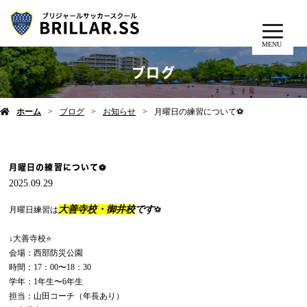
MENU
ブログ
ホーム
ブログ
お知らせ
月曜日の練習について⚽️
月曜日の練習について⚽️
2025.09.29
大善寺校・御井校
です
月曜日練習は
⚽️
↓大善寺校⭐️
会場：西部防災公園
時間：17：00〜18：30
学年：1年生〜6年生
担当：山田コーチ（年長あり）