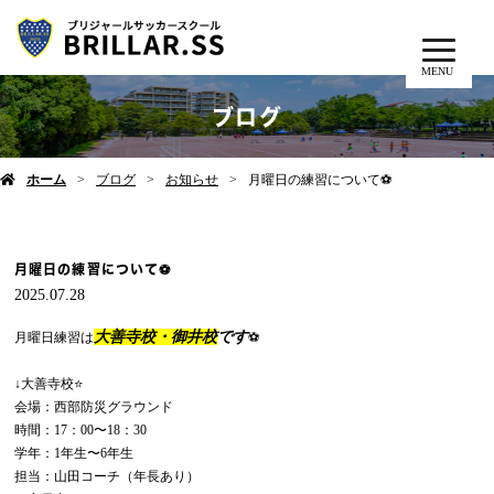
MENU
ブログ
ホーム
ブログ
お知らせ
月曜日の練習について⚽️
月曜日の練習について⚽️
2025.07.28
大善寺校・御井校
です
月曜日練習は
⚽️
↓大善寺校⭐️
会場：西部防災グラウンド
時間：17：00〜18：30
学年：1年生〜6年生
担当：山田コーチ（年長あり）