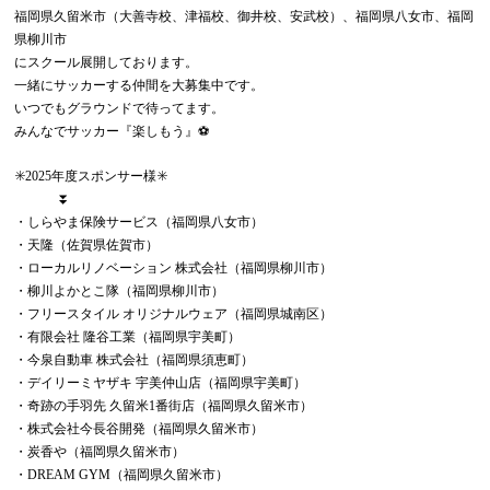
福岡県久留米市（大善寺校、津福校、御井校、安武校）、福岡県八女市、福岡
県柳川市
にスクール展開しております。
一緒にサッカーする仲間を大募集中です。
いつでもグラウンドで待ってます。
みんなでサッカー『楽しもう』⚽️
✳️2025年度スポンサー様✳️
⏬
・しらやま保険サービス（福岡県八女市）
・天隆（佐賀県佐賀市）
・ローカルリノベーション 株式会社（福岡県柳川市）
・柳川よかとこ隊（福岡県柳川市）
・フリースタイル オリジナルウェア（福岡県城南区）
・有限会社 隆谷工業（福岡県宇美町）
・今泉自動車 株式会社（福岡県須恵町）
・デイリーミヤザキ 宇美仲山店（福岡県宇美町）
・奇跡の手羽先 久留米1番街店（福岡県久留米市）
・株式会社今長谷開発（福岡県久留米市）
・炭香や（福岡県久留米市）
・DREAM GYM（福岡県久留米市）