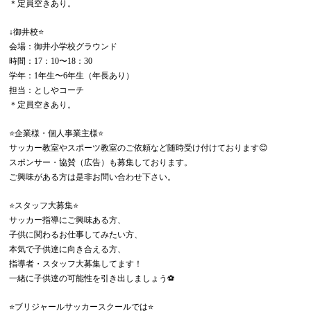
＊定員空きあり。
↓御井校⭐️
会場：御井小学校グラウンド
時間：17：10〜18：30
学年：1年生〜6年生（年長あり）
担当：としやコーチ
＊定員空きあり。
⭐️企業様・個人事業主様⭐️
サッカー教室やスポーツ教室のご依頼など随時受け付けております😊
スポンサー・協賛（広告）も募集しております。
ご興味がある方は是非お問い合わせ下さい。
⭐️スタッフ大募集⭐️
サッカー指導にご興味ある方、
子供に関わるお仕事してみたい方、
本気で子供達に向き合える方、
指導者・スタッフ大募集してます！
一緒に子供達の可能性を引き出しましょう⚽️
⭐️ブリジャールサッカースクールでは⭐️