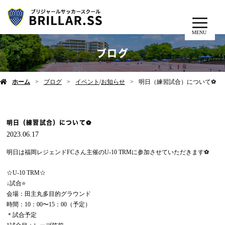
MENU
ブログ
ホーム
ブログ
イベント
/
お知らせ
明日（練習試合）について⚽️
明日（練習試合）について⚽️
2023.06.17
明日は福岡レジェンドFCさん主催のU-10 TRMに参加させていただきます⚽️
☆U-10 TRM☆
↓試合⭐️
会場：田主丸多目的グラウンド
時間：10：00〜15：00（予定）
＊試合予定