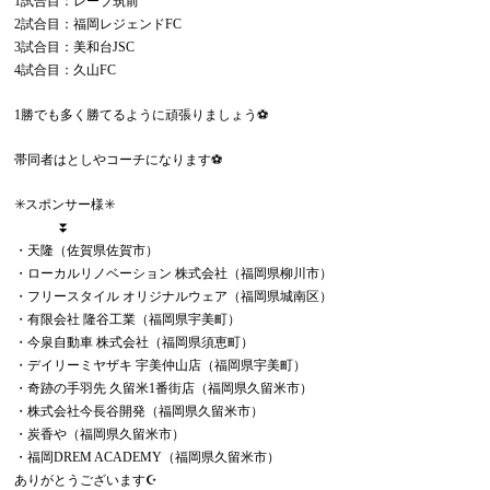
1試合目：レーブ筑前
2試合目：福岡レジェンドFC
3試合目：美和台JSC
4試合目：久山FC
1勝でも多く勝てるように頑張りましょう⚽️
帯同者はとしやコーチになります⚽️
✳️スポンサー様✳️
⏬
・天隆（佐賀県佐賀市）
・ローカルリノベーション 株式会社（福岡県柳川市）
・フリースタイル オリジナルウェア（福岡県城南区）
・有限会社 隆谷工業（福岡県宇美町）
・今泉自動車 株式会社（福岡県須恵町）
・デイリーミヤザキ 宇美仲山店（福岡県宇美町）
・奇跡の手羽先 久留米1番街店（福岡県久留米市）
・株式会社今長谷開発（福岡県久留米市）
・炭香や（福岡県久留米市）
・福岡DREM ACADEMY（福岡県久留米市）
ありがとうございます☪️