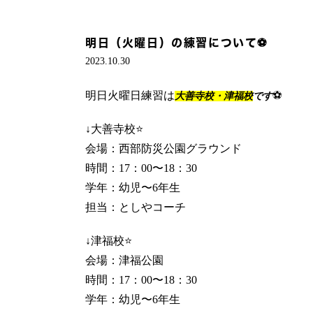
明日（火曜日）の練習について⚽️
2023.10.30
明日火曜日練習は
⚽️
大善寺校・津福校
です
↓大善寺校⭐️
会場：西部防災公園グラウンド
時間：17：00〜18：30
学年：幼児〜6年生
担当：としやコーチ
↓津福校⭐️
会場：津福公園
時間：17：00〜18：30
学年：幼児〜6年生