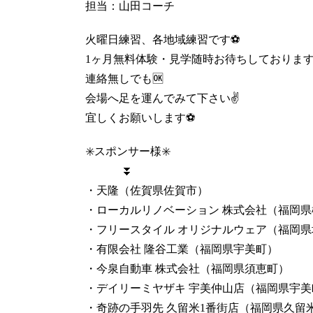
担当：山田コーチ
火曜日練習、各地域練習です⚽️
1ヶ月無料体験・見学随時お待ちしております
連絡無しでも🆗
会場へ足を運んでみて下さい✌️
宜しくお願いします⚽️
✳️スポンサー様✳️
⏬
・天隆（佐賀県佐賀市）
・ローカルリノベーション 株式会社（福岡県
・フリースタイル オリジナルウェア（福岡県
・有限会社 隆谷工業（福岡県宇美町）
・今泉自動車 株式会社（福岡県須恵町）
・デイリーミヤザキ 宇美仲山店（福岡県宇美
・奇跡の手羽先 久留米1番街店（福岡県久留