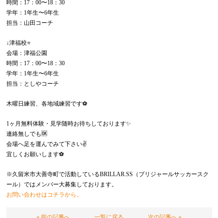
時間：17：00〜18：30
学年：1年生〜6年生
担当：山田コーチ
↓津福校⭐️
会場：津福公園
時間：17：00〜18：30
学年：1年生〜6年生
担当：としやコーチ
木曜日練習、各地域練習です⚽️
1ヶ月無料体験・見学随時お待ちしております✨
連絡無しでも🆗
会場へ足を運んでみて下さい✌️
宜しくお願いします⚽️
※久留米市大善寺町で活動しているBRILLAR.SS（ブリジャールサッカースク
ール）ではメンバー大募集しております。
お問い合わせはコチラから。
« 前の記事へ
一覧に戻る
次の記事へ »