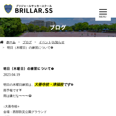
MENU
ブログ
ホーム
ブログ
イベント
/
お知らせ
明日（木曜日）の練習について⚽️
明日（木曜日）の練習について⚽️
2023.04.19
大善寺校・津福校
です
明日の木曜日練習は、
⚽️
雨予報です☔️
雨は嫌だな〜〜〜😭
↓大善寺校⭐️
会場：西部防災公園グラウンド