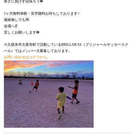
寒さに負けず頑張ろう⚽️
1ヶ月無料体験・見学随時お待ちしております✨
連絡無しでも🆗
会場へ✌️
宜しくお願いします⚽️
※久留米市大善寺町で活動しているBRILLAR.SS（ブリジャールサッカースク
ール）ではメンバー大募集しております。
お問い合わせはコチラから。