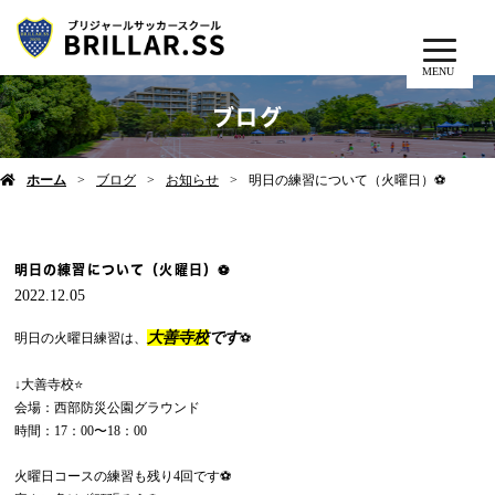
MENU
ブログ
ホーム
ブログ
お知らせ
明日の練習について（火曜日）⚽️
明日の練習について（火曜日）⚽️
2022.12.05
大善寺校
です
明日の火曜日練習は、
⚽️
↓大善寺校⭐️
会場：西部防災公園グラウンド
時間：17：00〜18：00
火曜日コースの練習も残り4回です⚽️