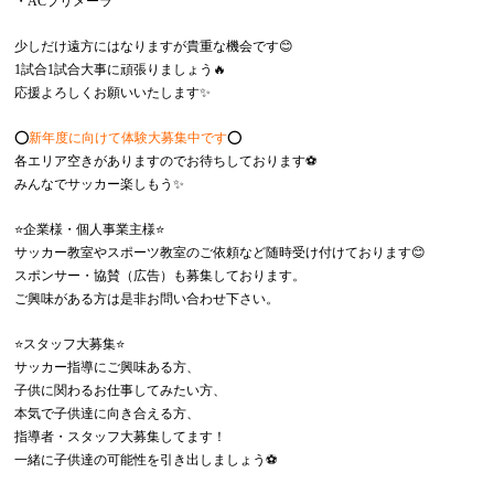
・ACプリメーラ
少しだけ遠方にはなりますが貴重な機会です😊
1試合1試合大事に頑張りましょう🔥
応援よろしくお願いいたします✨
⭕️
新年度に向けて体験大募集中です
⭕️
各エリア空きがありますのでお待ちしております⚽️
みんなでサッカー楽しもう✨
⭐️企業様・個人事業主様⭐️
サッカー教室やスポーツ教室のご依頼など随時受け付けております😊
スポンサー・協賛（広告）も募集しております。
ご興味がある方は是非お問い合わせ下さい。
⭐️スタッフ大募集⭐️
サッカー指導にご興味ある方、
子供に関わるお仕事してみたい方、
本気で子供達に向き合える方、
指導者・スタッフ大募集してます！
一緒に子供達の可能性を引き出しましょう⚽️