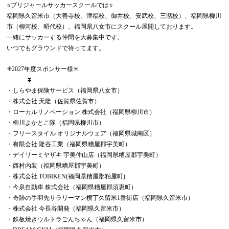
⭐️ブリジャールサッカースクールでは⭐️
福岡県久留米市（大善寺校、津福校、御井校、安武校、三潴校）、福岡県柳川
市（柳河校、昭代校）、福岡県八女市にスクール展開しております。
一緒にサッカーする仲間を大募集中です。
いつでもグラウンドで待ってます。
✳️2027年度スポンサー様✳️
⏬
・しらやま保険サービス（福岡県八女市）
・株式会社 天隆（佐賀県佐賀市）
・ローカルリノベーション 株式会社（福岡県柳川市）
・柳川よかとこ隊（福岡県柳川市）
・フリースタイル オリジナルウェア（福岡県城南区）
・有限会社 隆谷工業（福岡県糟屋郡宇美町）
・デイリーミヤザキ 宇美仲山店（福岡県糟屋郡宇美町）
・西村内装（福岡県糟屋郡宇美町）
・株式会社 TOBIKEN(福岡県糟屋郡粕屋町)
・今泉自動車 株式会社（福岡県糟屋郡須恵町）
・奇跡の手羽先サラリーマン横丁久留米1番街店（福岡県久留米市）
・株式会社 今長谷開発（福岡県久留米市）
・鉄板焼きウルトラごんちゃん（福岡県久留米市）