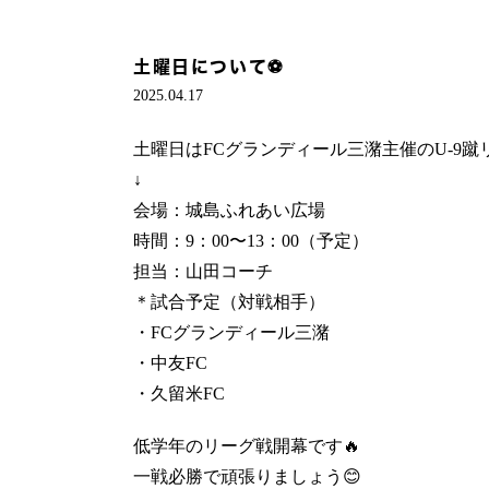
土曜日について⚽️
2025.04.17
土曜日はFCグランディール三潴主催のU-9蹴
↓
会場：城島ふれあい広場
時間：9：00〜13：00（予定）
担当：山田コーチ
＊試合予定（対戦相手）
・FCグランディール三潴
・中友FC
・久留米FC
低学年のリーグ戦開幕です🔥
一戦必勝で頑張りましょう😊