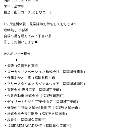
時間：14：00〜18：00
学年：全学年
担当：山田コーチ.としやコーチ
1ヶ月無料体験・見学随時お待ちしております✨
連絡無しでも🆗
会場へ足を運んでみて下さい✌️
宜しくお願いします⚽️
✳️スポンサー様✳️
⏬
・天隆（佐賀県佐賀市）
・ローカルリノベーション 株式会社（福岡県柳川市）
・柳川よかとこ隊（福岡県柳川市）
・フリースタイル オリジナルウェア（福岡県城南区）
・有限会社 隆谷工業（福岡県宇美町）
・今泉自動車 株式会社（福岡県須恵町）
・デイリーミヤザキ 宇美仲山店（福岡県宇美町）
・奇跡の手羽先 久留米1番街店（福岡県久留米市）
・株式会社今長谷開発（福岡県久留米市）
・炭香や（福岡県久留米市）
・福岡DREM ACADEMY（福岡県久留米市）