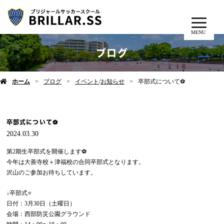
MENU
ブログ
ホーム
ブログ
イベント
/
お知らせ
卒部式について⚽️
卒部式について⚽️
2024.03.30
第2期生卒部式を開催します⚽️
今年は大善寺校＋津福校の合同卒部式となります。
沢山のご参加お待ちしています。
↓卒部式⭐️
日付：3月30日（土曜日）
会場：西部防災公園グラウンド