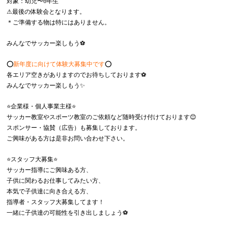
対象：幼児〜6年生
⚠︎最後の体験会となります。
＊ご準備する物は特にはありません。
みんなでサッカー楽しもう⚽️
⭕️
新年度に向けて体験大募集中です
⭕️
各エリア空きがありますのでお待ちしております⚽️
みんなでサッカー楽しもう✨
⭐️企業様・個人事業主様⭐️
サッカー教室やスポーツ教室のご依頼など随時受け付けております😊
スポンサー・協賛（広告）も募集しております。
ご興味がある方は是非お問い合わせ下さい。
⭐️スタッフ大募集⭐️
サッカー指導にご興味ある方、
子供に関わるお仕事してみたい方、
本気で子供達に向き合える方、
指導者・スタッフ大募集してます！
一緒に子供達の可能性を引き出しましょう⚽️