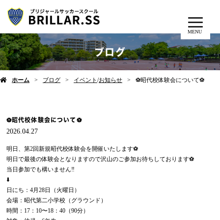
MENU
ブログ
ホーム
ブログ
イベント
/
お知らせ
⚽️昭代校体験会について⚽️
⚽️昭代校体験会について⚽️
2026.04.27
明日、第2回新規昭代校体験会を開催いたします⚽️
明日で最後の体験会となりますので沢山のご参加お待ちしております⚽️
当日参加でも構いません‼️
⬇️
日にち：4月28日（火曜日）
会場：昭代第二小学校（グラウンド）
時間：17：10〜18：40（90分）