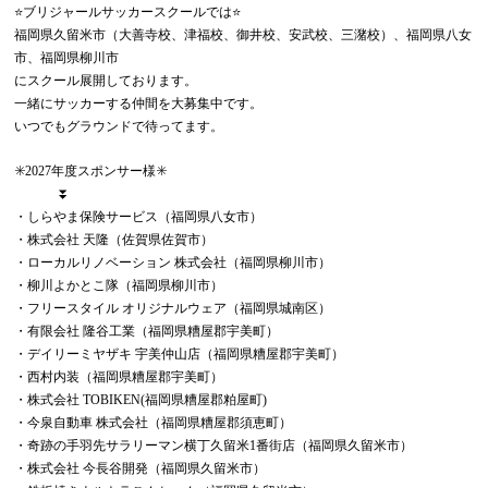
⭐️ブリジャールサッカースクールでは⭐️
福岡県久留米市（大善寺校、津福校、御井校、安武校、三潴校）、福岡県八女
市、福岡県柳川市
にスクール展開しております。
一緒にサッカーする仲間を大募集中です。
いつでもグラウンドで待ってます。
✳️2027年度スポンサー様✳️
⏬
・しらやま保険サービス（福岡県八女市）
・株式会社 天隆（佐賀県佐賀市）
・ローカルリノベーション 株式会社（福岡県柳川市）
・柳川よかとこ隊（福岡県柳川市）
・フリースタイル オリジナルウェア（福岡県城南区）
・有限会社 隆谷工業（福岡県糟屋郡宇美町）
・デイリーミヤザキ 宇美仲山店（福岡県糟屋郡宇美町）
・西村内装（福岡県糟屋郡宇美町）
・株式会社 TOBIKEN(福岡県糟屋郡粕屋町)
・今泉自動車 株式会社（福岡県糟屋郡須恵町）
・奇跡の手羽先サラリーマン横丁久留米1番街店（福岡県久留米市）
・株式会社 今長谷開発（福岡県久留米市）