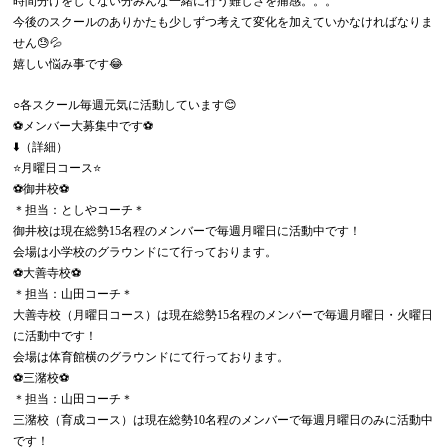
時間分けをしてない分みんな一緒に行う難しさを痛感。。。
今後のスクールのありかたも少しずつ考えて変化を加えていかなければなりま
せん😓💦
嬉しい悩み事です😂
○各スクール毎週元気に活動しています😊
⚽️メンバー大募集中です⚽️
⬇️（詳細）
⭐️月曜日コース⭐️
⚽️御井校⚽️
＊担当：としやコーチ＊
御井校は現在総勢15名程のメンバーで毎週月曜日に活動中です！
会場は小学校のグラウンドにて行っております。
⚽️大善寺校⚽️
＊担当：山田コーチ＊
大善寺校（月曜日コース）は現在総勢15名程のメンバーで毎週月曜日・火曜日
に活動中です！
会場は体育館横のグラウンドにて行っております。
⚽️三潴校⚽️
＊担当：山田コーチ＊
三潴校（育成コース）は現在総勢10名程のメンバーで毎週月曜日のみに活動中
です！