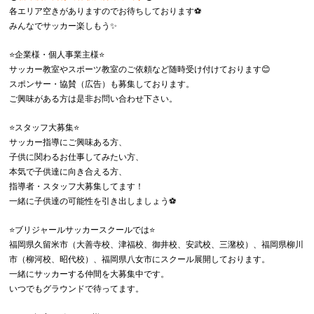
各エリア空きがありますのでお待ちしております⚽️
みんなでサッカー楽しもう✨
⭐️企業様・個人事業主様⭐️
サッカー教室やスポーツ教室のご依頼など随時受け付けております😊
スポンサー・協賛（広告）も募集しております。
ご興味がある方は是非お問い合わせ下さい。
⭐️スタッフ大募集⭐️
サッカー指導にご興味ある方、
子供に関わるお仕事してみたい方、
本気で子供達に向き合える方、
指導者・スタッフ大募集してます！
一緒に子供達の可能性を引き出しましょう⚽️
⭐️ブリジャールサッカースクールでは⭐️
福岡県久留米市（大善寺校、津福校、御井校、安武校、三潴校）、福岡県柳川
市（柳河校、昭代校）、福岡県八女市にスクール展開しております。
一緒にサッカーする仲間を大募集中です。
いつでもグラウンドで待ってます。