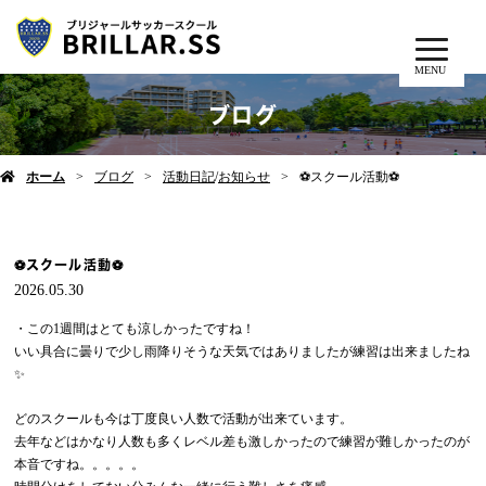
MENU
ブログ
ホーム
ブログ
活動日記
/
お知らせ
⚽️スクール活動⚽️
⚽️スクール活動⚽️
2026.05.30
・この1週間はとても涼しかったですね！
いい具合に曇りで少し雨降りそうな天気ではありましたが練習は出来ましたね
✨
どのスクールも今は丁度良い人数で活動が出来ています。
去年などはかなり人数も多くレベル差も激しかったので練習が難しかったのが
本音ですね。。。。。