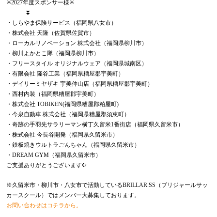
✳️2027年度スポンサー様✳️
⏬
・しらやま保険サービス（福岡県八女市）
・株式会社 天隆（佐賀県佐賀市）
・ローカルリノベーション 株式会社（福岡県柳川市）
・柳川よかとこ隊（福岡県柳川市）
・フリースタイル オリジナルウェア（福岡県城南区）
・有限会社 隆谷工業（福岡県糟屋郡宇美町）
・デイリーミヤザキ 宇美仲山店（福岡県糟屋郡宇美町）
・西村内装（福岡県糟屋郡宇美町）
・株式会社 TOBIKEN(福岡県糟屋郡粕屋町)
・今泉自動車 株式会社（福岡県糟屋郡須恵町）
・奇跡の手羽先サラリーマン横丁久留米1番街店（福岡県久留米市）
・株式会社 今長谷開発（福岡県久留米市）
・鉄板焼きウルトラごんちゃん（福岡県久留米市）
・DREAM GYM（福岡県久留米市）
ご支援ありがとうございます☪️
※久留米市・柳川市・八女市で活動しているBRILLAR.SS（ブリジャールサッ
カースクール）ではメンバー大募集しております。
お問い合わせはコチラから。